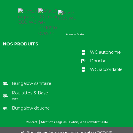
Agence Blain
NOS PRODUITS
WC autonome
Douche
WC raccordable
Bungalow sanitaire
Roulottes & Base-
vie
Bungalow douche
|
|
Contact
Mentions Légales
Politique de confidentialité
Site créé par l'agence de communication OCTAVE