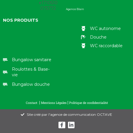
Agence Blain
NOS PRODUITS
WC autonome
Douche
WC raccordable
Bungalow sanitaire
Roulottes & Base-
vie
Bungalow douche
|
|
Contact
Mentions Légales
Politique de confidentialité
Site créé par l'agence de communication OCTAVE